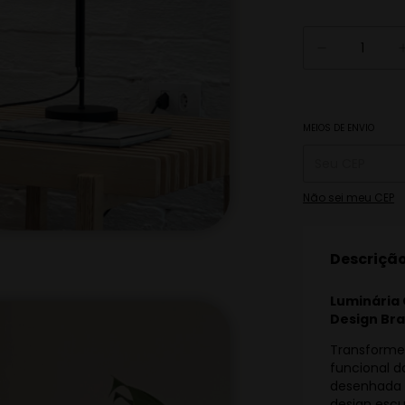
MEIOS DE ENVIO
Entregas para o C
Não sei meu CEP
Descriçã
Luminária 
Design Bra
Transforme
funcional 
desenhada 
design esc