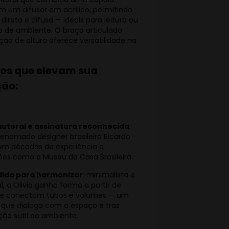
om um difusor em acrílico, permitindo
 direta e difusa — ideais para leitura ou
 de ambiente. O braço articulado
ão de altura oferece versatilidade na
os que elevam sua
ão:
autoral e assinatura reconhecida
:
renomado designer brasileiro Ricardo
om décadas de experiência e
es como o Museu da Casa Brasileira.
ida para harmonizar
: minimalista e
l, a Olivia ganha forma a partir de
que conectam tubos e volumes — um
que dialoga com o espaço e traz
ção sutil ao ambiente.