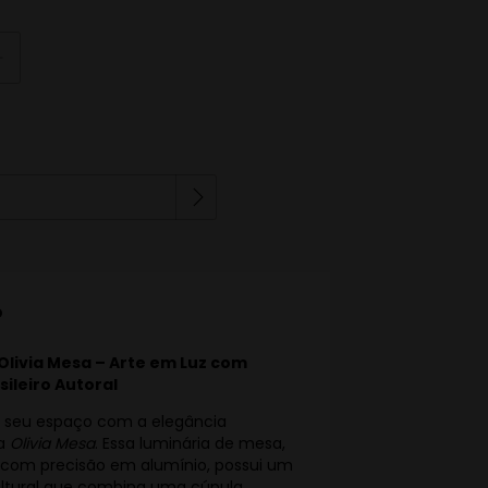
Alterar CEP
EP:
o
Olivia Mesa – Arte em Luz com
sileiro Autoral
 seu espaço com a elegância
da
Olivia Mesa
. Essa luminária de mesa,
com precisão em alumínio, possui um
ultural que combina uma cúpula