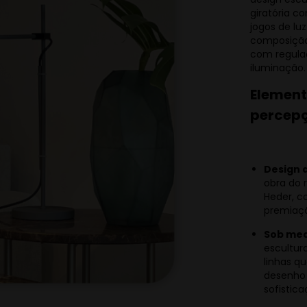
giratória c
jogos de luz
composição
com regulaç
iluminação.
Element
percepç
Design 
obra do 
Heder, c
premiaçõ
Sob med
escultura
linhas 
desenho 
sofistica