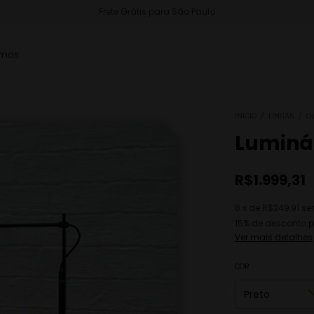
Iluminação com conforto, elegância e movimento.
mos
INÍCIO
/
LINHAS
/
OL
Luminár
R$1.999,31
8
x
de
R$249,91
se
15% de desconto
p
Ver mais detalhes
COR