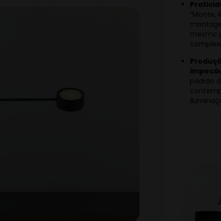
Pratici
“Monte, R
montagem
mesmo p
complex
Produçã
impecá
padrão d
contempo
Iluminaç