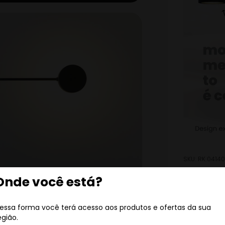
SKU:
RK.04140
Onde você está?
COMPARTILHAR
essa forma você terá acesso aos produtos e ofertas da sua
egião.