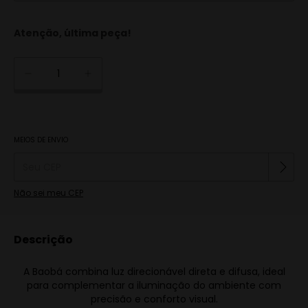
Atenção, última peça!
Alterar CEP
MEIOS DE ENVIO
Entregas para o CEP:
Não sei meu CEP
Descrição
A Baobá combina luz direcionável direta e difusa, ideal
para complementar a iluminação do ambiente com
precisão e conforto visual.