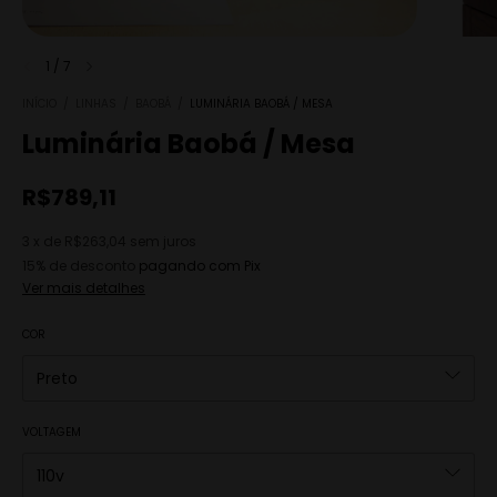
1
/
7
INÍCIO
/
LINHAS
/
BAOBÁ
/
LUMINÁRIA BAOBÁ / MESA
Luminária Baobá / Mesa
R$789,11
3
x
de
R$263,04
sem juros
15% de desconto
pagando com Pix
Ver mais detalhes
COR
VOLTAGEM